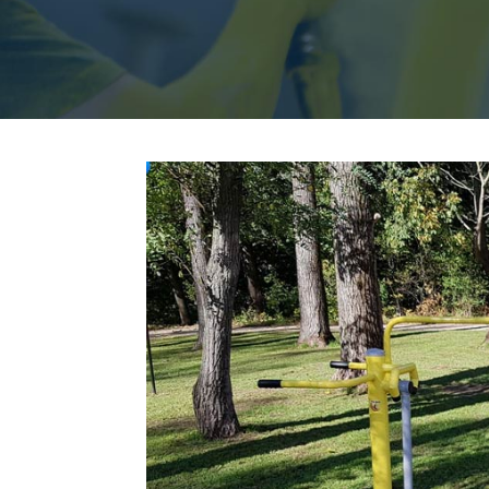
Pende
Spazie
Beinpr
Beinpr
Hüfttr
Ganzkö
Reiter
Räder 
Räder 
Schult