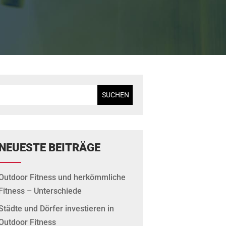
Stepper & Spaziergänger & Adductor
Spaziergänger Duo
Tretboot
Bench Pedals
Schmetterling
Revers Schmetterling
Trainingsbank
Trainingsbank & Rückenstation
NEUESTE BEITRÄGE
 Massage
Fitnessleiter
Pressebank
Outdoor Fitness und herkömmliche
Fitness – Unterschiede
Städte und Dörfer investieren in
Outdoor Fitness