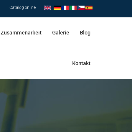
Catalog online
|
Zusammenarbeit
Galerie
Blog
Kontakt
Hüfttrainer & Pendel
Abductor & Stepper
Trainingsbank & Spaziergänger & Abductor
Pendel & Spaziergänger & Hüfttrainer