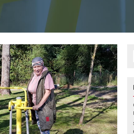
l
Adductor & Abductor
rgänger
Fahrrad
esse
Parallelbarren
esse Duo
Sitzruderer
ainer
Handtrainer
rpertrainer
Beintrainer
Koordinationtrainer
Tai Chi
Brustpresse & Armpresse
Tai Chi Duo
Vertikal Massage & Horizontal
ertrainer
Tai Chi & Schultertrainer