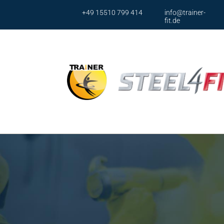
+49 15510 799 414
info@trainer-
fit.de
Ser
Brustp
Brusst
Armpr
Armpr