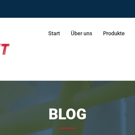
Start
Über uns
Produkte
ie ECO
resse
Schultertrainer Duo
BLOG
presse Duo
Stepper
esse
Skifahrer
esse Duo
Skifahrer Duo