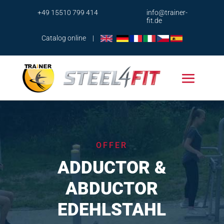
+49 15510 799 414
info@trainer-
fit.de
Catalog online
|
OFFER
ADDUCTOR &
ABDUCTOR
EDEHLSTAHL