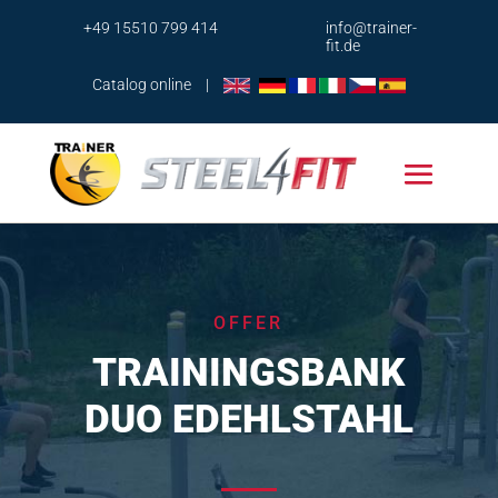
+49 15510 799 414
info@trainer-
fit.de
Catalog online
|
OFFER
TRAININGSBANK
DUO EDEHLSTAHL