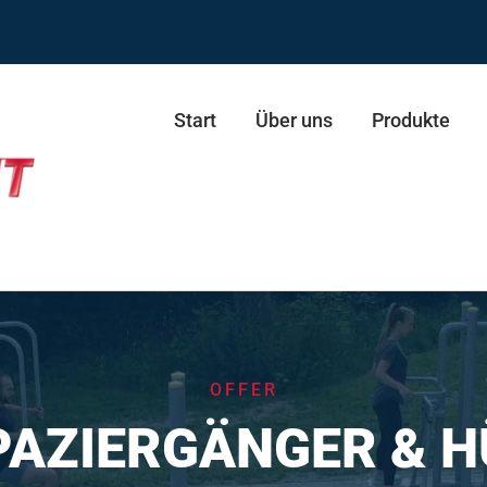
Start
Über uns
Produkte
ie ECO
resse
Schultertrainer Duo
OFFER
presse Duo
Stepper
PAZIERGÄNGER & 
esse
Skifahrer
esse Duo
Skifahrer Duo