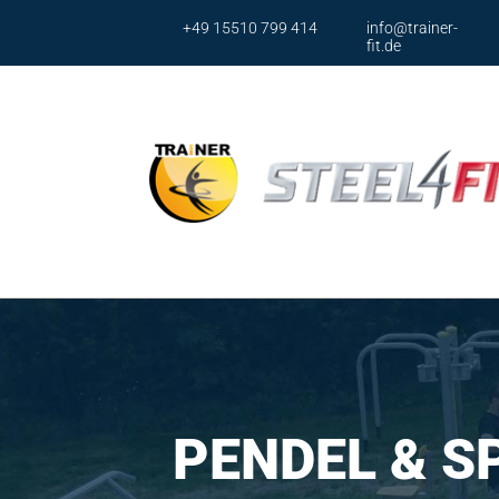
+49 15510 799 414
info@trainer-
fit.de
Ser
Brustp
Brusst
PENDEL & S
Armpr
Armpr