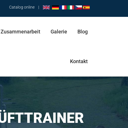
Catalog online
|
Zusammenarbeit
Galerie
Blog
Kontakt
Hüfttrainer & Pendel
Abductor & Stepper
HÜFTTRAINER
Trainingsbank & Spaziergänger & Abductor
Pendel & Spaziergänger & Hüfttrainer