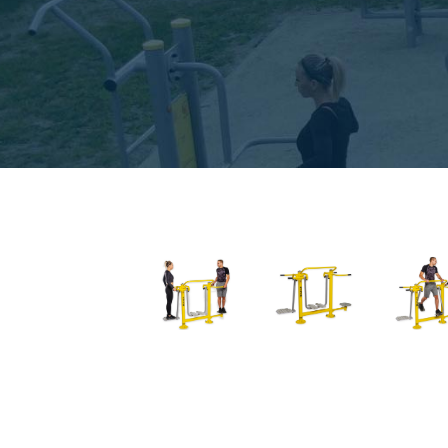
Pende
Spazie
Beinpr
Beinpr
Hüfttr
Ganzkö
Reiter
Räder 
Räder 
Schult