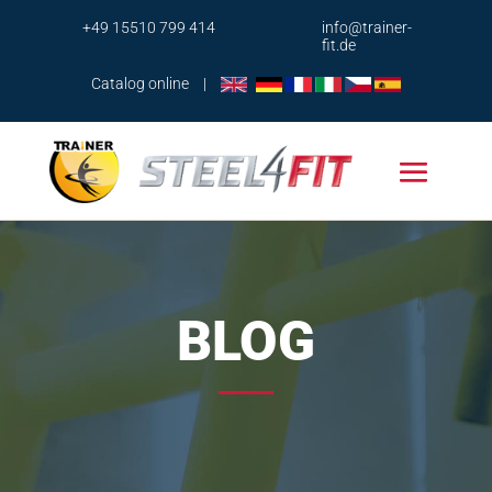
+49 15510 799 414
info@trainer-
fit.de
Catalog online
|
BLOG