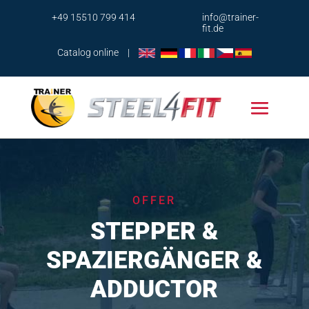
+49 15510 799 414
info@trainer-
fit.de
Catalog online
|
OFFER
STEPPER &
SPAZIERGÄNGER &
ADDUCTOR