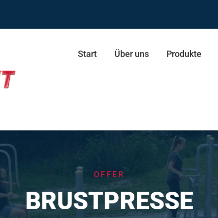
Start
Über uns
Produkte
ie ECO
resse
Schultertrainer Duo
OFFER
presse Duo
Stepper
BRUSTPRESSE
esse
Skifahrer
esse Duo
Skifahrer Duo