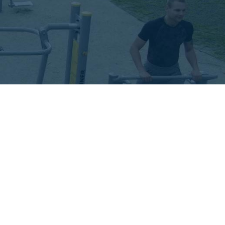
Stepper & Spaziergänger & Adductor
Spaziergänger Duo
Tretboot
Bench Pedals
Schmetterling
Revers Schmetterling
Trainingsbank
Trainingsbank & Rückenstation
 Massage
Fitnessleiter
Pressebank