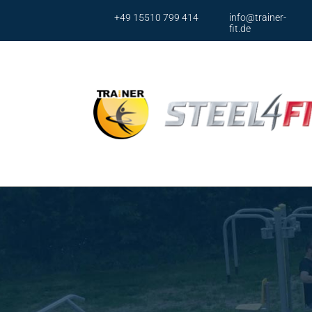
+49 15510 799 414
info@trainer-
fit.de
Ser
Brustp
Brusst
Armpr
Armpr