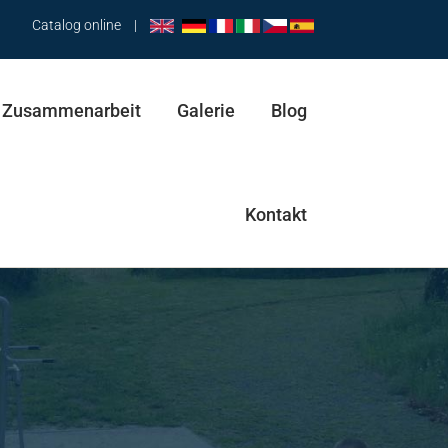
Catalog online
|
Zusammenarbeit
Galerie
Blog
Kontakt
Hüfttrainer & Pendel
Abductor & Stepper
Trainingsbank & Spaziergänger & Abductor
Pendel & Spaziergänger & Hüfttrainer