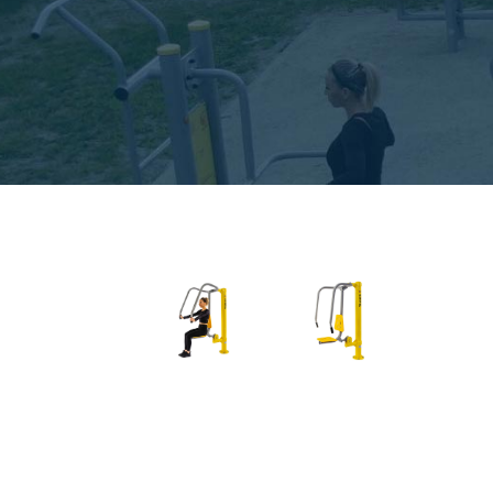
Pende
Spazie
Beinpr
Beinpr
Hüfttr
Ganzkö
Reiter
Räder 
Räder 
Schult