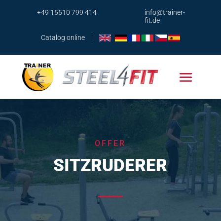
+49 15510 799 414
info@trainer-
fit.de
Catalog online
|
OFFER
SITZRUDERER