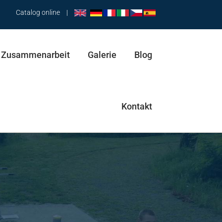
Catalog online
|
Zusammenarbeit
Galerie
Blog
Kontakt
Hüfttrainer & Pendel
Abductor & Stepper
Trainingsbank & Spaziergänger & Abductor
Pendel & Spaziergänger & Hüfttrainer