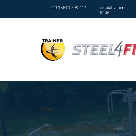
+49 15510 799 414
info@trainer-
fit.de
Ser
Brustp
Offer
Brusst
Armpr
Revers Schmetterling
Armpr