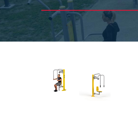
Pende
Spazie
Beinpr
Beinpr
Hüfttr
Ganzkö
Reiter
Räder 
Räder 
Schult