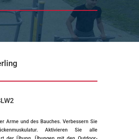
Stepper & Spaziergänger & Adductor
Spaziergänger Duo
Tretboot
Bench Pedals
Schmetterling
Revers Schmetterling
rling
Trainingsbank
Trainingsbank & Rückenstation
 Massage
Fitnessleiter
SLW2
Pressebank
der Arme und des Bauches. Verbessern Sie
enmuskulatur. Aktivieren Sie alle
rt der Übung. Übungen mit den Outdoor-