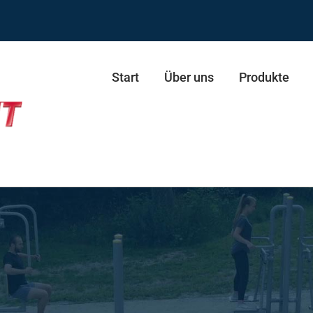
Start
Über uns
Produkte
ie ECO
resse
Schultertrainer Duo
presse Duo
Stepper
esse
Skifahrer
esse Duo
Skifahrer Duo