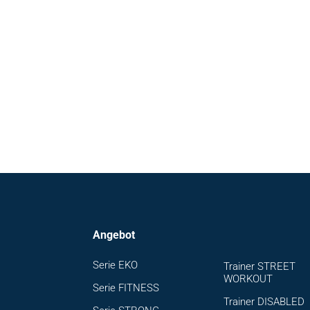
Angebot
Serie EKO
Trainer STREET
WORKOUT
Serie FITNESS
Trainer DISABLED