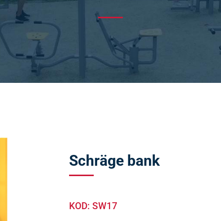
l
Adductor & Abductor
rgänger
Fahrrad
esse
Parallelbarren
esse Duo
Sitzruderer
ainer
Handtrainer
rpertrainer
Beintrainer
Koordinationtrainer
Tai Chi
Brustpresse & Armpresse
Tai Chi Duo
Vertikal Massage & Horizontal
Schräge bank
ertrainer
Tai Chi & Schultertrainer
KOD: SW17