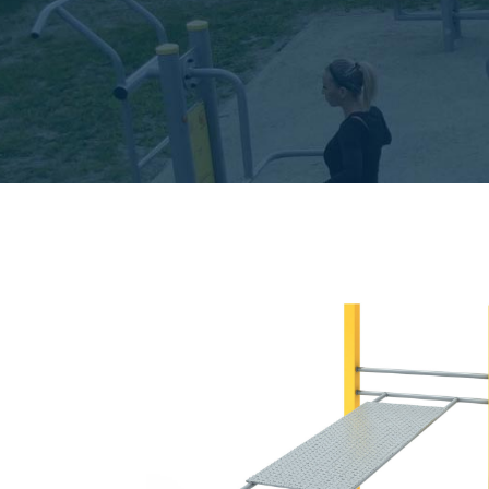
Pende
Spazie
Beinpr
Beinpr
Hüfttr
Ganzkö
Reiter
Räder 
Räder 
Schult