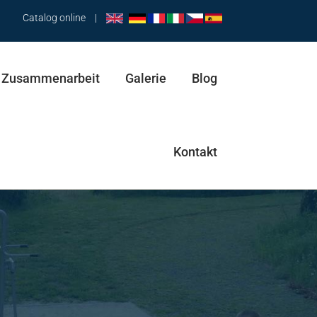
Catalog online
|
Zusammenarbeit
Galerie
Blog
Kontakt
Hüfttrainer & Pendel
Abductor & Stepper
Trainingsbank & Spaziergänger & Abductor
Pendel & Spaziergänger & Hüfttrainer