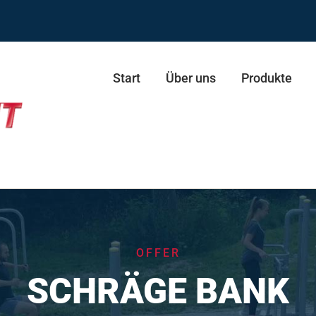
Start
Über uns
Produkte
ie ECO
resse
Schultertrainer Duo
OFFER
presse Duo
Stepper
SCHRÄGE BANK
esse
Skifahrer
esse Duo
Skifahrer Duo