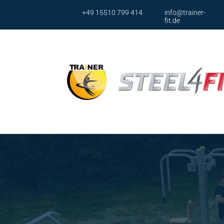
+49 15510 799 414
info@trainer-
fit.de
Ser
Brustp
Brusst
Armpr
Armpr