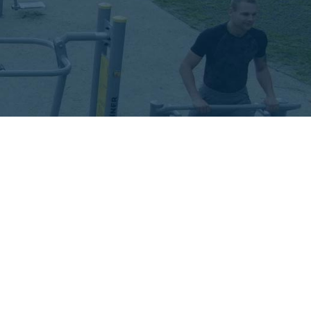
Stepper & Spaziergänger & Adductor
Spaziergänger Duo
Tretboot
Bench Pedals
Schmetterling
Revers Schmetterling
Trainingsbank
Trainingsbank & Rückenstation
 Massage
Fitnessleiter
Pressebank