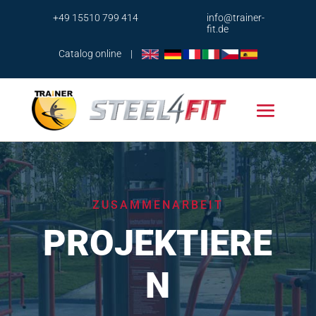
+49 15510 799 414
info@trainer-
fit.de
Catalog online
|
ZUSAMMENARBEIT
PROJEKTIERE
N