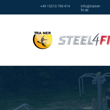
+49 15510 799 414
info@trainer-
fit.de
Ser
Brustp
Brusst
Armpr
Armpr