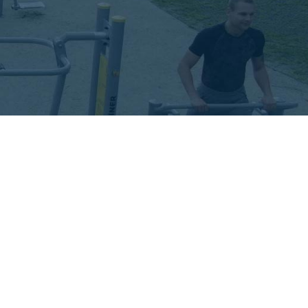
Stepper & Spaziergänger & Adductor
Spaziergänger Duo
Tretboot
Bench Pedals
Schmetterling
Revers Schmetterling
Trainingsbank
Trainingsbank & Rückenstation
 Massage
Fitnessleiter
Pressebank