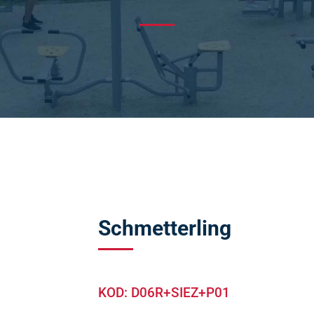
l
Adductor & Abductor
rgänger
Fahrrad
esse
Parallelbarren
esse Duo
Sitzruderer
ainer
Handtrainer
rpertrainer
Beintrainer
Koordinationtrainer
Tai Chi
Brustpresse & Armpresse
Tai Chi Duo
Vertikal Massage & Horizontal
Schmetterling
ertrainer
Tai Chi & Schultertrainer
KOD: D06R+SIEZ+P01