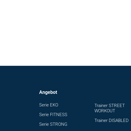
Angebot
Serie EKO
Trainer STREET
WORKOUT
Serie FITNESS
Trainer DISABLED
Serie STRONG