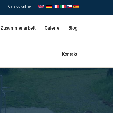
Catalog online
|
Zusammenarbeit
Galerie
Blog
Kontakt
Hüfttrainer & Pendel
Abductor & Stepper
Trainingsbank & Spaziergänger & Abductor
Pendel & Spaziergänger & Hüfttrainer