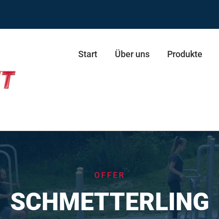
Start
Über uns
Produkte
ie ECO
resse
Schultertrainer Duo
OFFER
presse Duo
Stepper
SCHMETTERLING
esse
Skifahrer
esse Duo
Skifahrer Duo