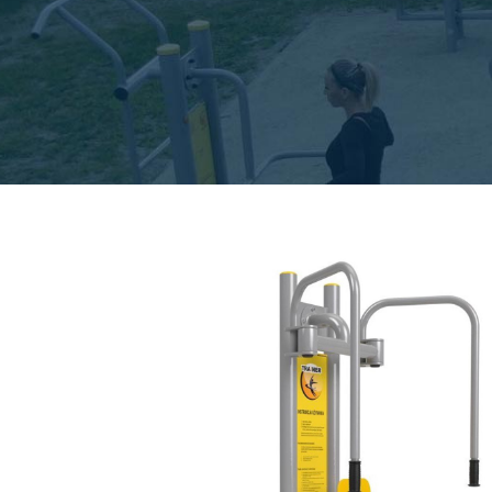
Pende
Spazie
Beinpr
Beinpr
Hüfttr
Ganzkö
Reiter
Räder 
Räder 
Schult