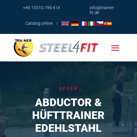
+49 15510 799 414
info@trainer-
fit.de
Catalog online
|
OFFER
ABDUCTOR &
HÜFTTRAINER
EDEHLSTAHL