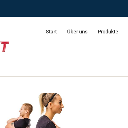
Start
Über uns
Produkte
ie ECO
resse
Schultertrainer Duo
presse Duo
Stepper
esse
Skifahrer
esse Duo
Skifahrer Duo