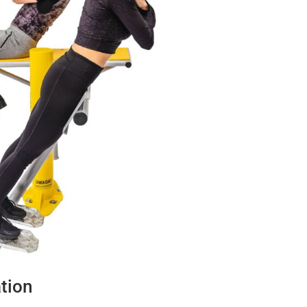
l
Adductor & Abductor
rgänger
Fahrrad
esse
Parallelbarren
esse Duo
Sitzruderer
ainer
Handtrainer
rpertrainer
Beintrainer
Koordinationtrainer
Tai Chi
Brustpresse & Armpresse
Tai Chi Duo
Vertikal Massage & Horizontal
ertrainer
Tai Chi & Schultertrainer
tion