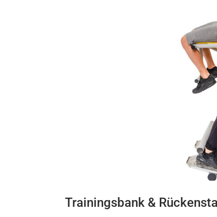
Pende
Spazie
Beinpr
Beinpr
Hüfttr
Ganzkö
Reiter
Räder 
Räder 
Schult
Trainingsbank & Rückensta