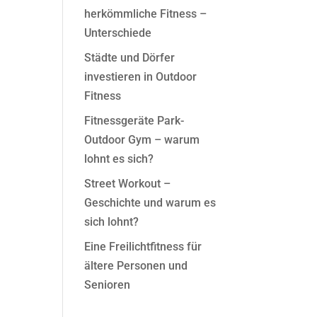
herkömmliche Fitness –
Stepper & Spaziergänger & Adductor
Unterschiede
Spaziergänger Duo
Städte und Dörfer
Tretboot
investieren in Outdoor
Bench Pedals
Fitness
Schmetterling
Fitnessgeräte Park-
Revers Schmetterling
Outdoor Gym – warum
lohnt es sich?
Trainingsbank
Street Workout –
Trainingsbank & Rückenstation
Geschichte und warum es
 Massage
Fitnessleiter
sich lohnt?
Pressebank
Eine Freilichtfitness für
ältere Personen und
Senioren