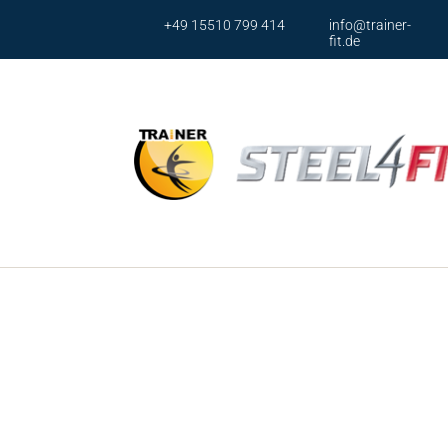
+49 15510 799 414
info@trainer-
fit.de
Ser
Brustp
Brusst
Armpr
Armpr