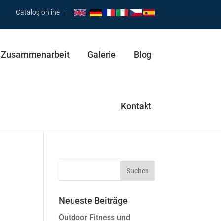
Catalog online
|
Zusammenarbeit
Galerie
Blog
Kontakt
Hüfttrainer & Pendel
Abductor & Stepper
Trainingsbank & Spaziergänger & Abductor
Neueste Beiträge
Pendel & Spaziergänger & Hüfttrainer
Outdoor Fitness und