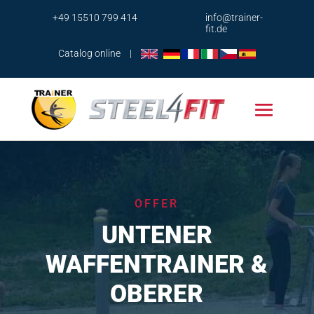
+49 15510 799 414
info@trainer-
fit.de
Catalog online
|
OFFER
UNTENER
WAFFENTRAINER &
OBERER