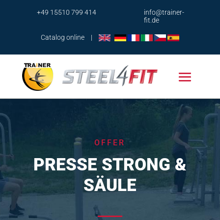
+49 15510 799 414
info@trainer-
fit.de
Catalog online
|
OFFER
PRESSE STRONG &
SÄULE